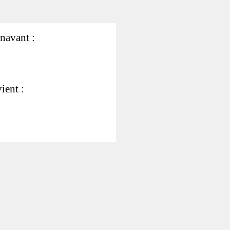
énavant :
ient :