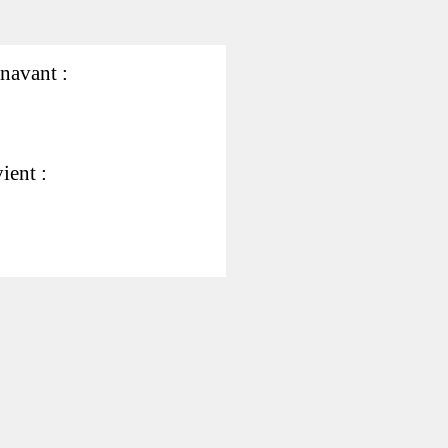
énavant :
ient :