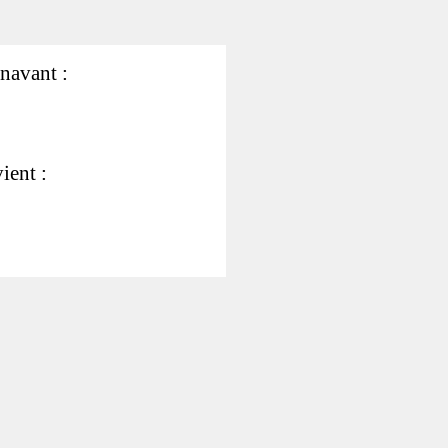
énavant :
ient :