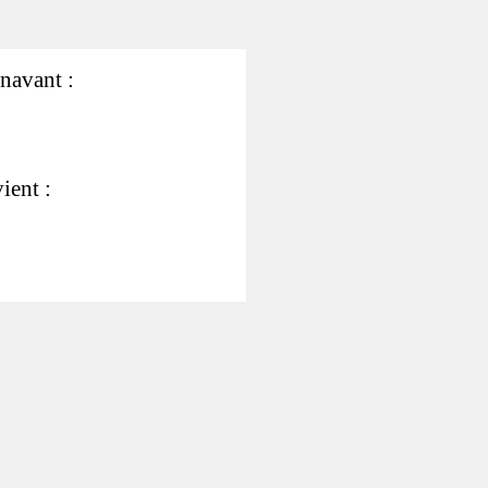
énavant :
ient :