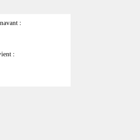
énavant :
ient :