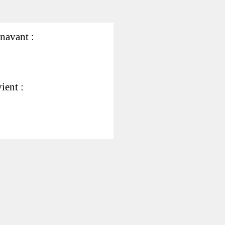
énavant :
ient :