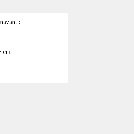
énavant :
ient :